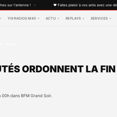
•
r l'antenne !
♥ Faites plaisir à vos amis avec une dédicac
119 RADIOS M40
ACTU
REPLAYS
SERVICES
E – 03/06
UTÉS ORDONNENT LA FIN 
 00h dans BFM Grand Soir.