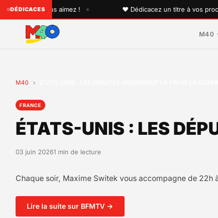
•
un que vous aimez !
♥ Dédicacez un titre à vos proches su
DÉDICACES
M40
M40
›
ÉTATS-UNIS : LES DÉPUTÉS ORDONNENT LA FIN DE LA GUERR
FRANCE
ÉTATS-UNIS : LES DÉP
03 juin 2026
1 min de lecture
Chaque soir, Maxime Switek vous accompagne de 22h à
Lire la suite sur BFMTV →