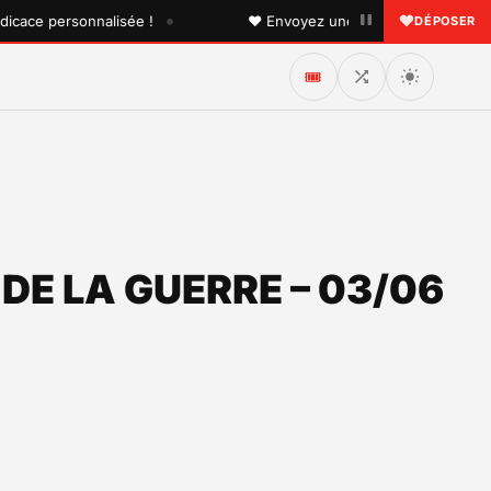
•
e personnalisée !
♥ Envoyez une dédicace à quelqu'un que
DÉPOSER
🎟️
DE LA GUERRE – 03/06