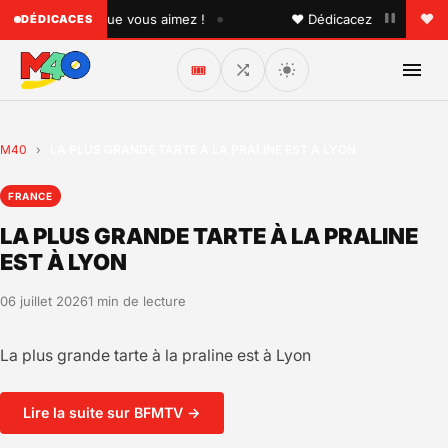
•
à quelqu'un que vous aimez !
♥ Dédicacez un titre à vos 
DÉDICACES
🎟️
M40
›
LA PLUS GRANDE TARTE À LA PRALINE EST À LYON
FRANCE
LA PLUS GRANDE TARTE À LA PRALINE
EST À LYON
06 juillet 2026
1 min de lecture
La plus grande tarte à la praline est à Lyon
Lire la suite sur BFMTV →