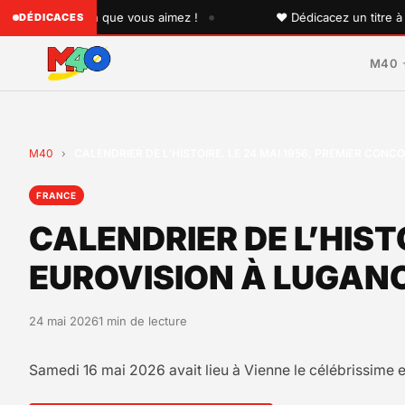
•
 quelqu'un que vous aimez !
♥ Dédicacez un titre à vos pr
DÉDICACES
M40
M40
›
CALENDRIER DE L’HISTOIRE. LE 24 MAI 1956, PREMIER CONC
FRANCE
CALENDRIER DE L’HIST
EUROVISION À LUGANO
24 mai 2026
1 min de lecture
Samedi 16 mai 2026 avait lieu à Vienne le célébrissime 