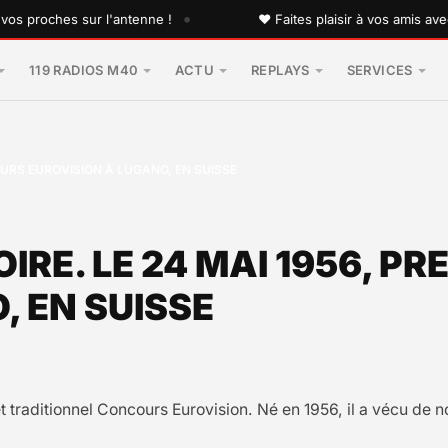
•
oches sur l'antenne !
♥ Faites plaisir à vos amis avec une
119 RADIOS M40
ACTU
REPLAYS
SERVICES
OURS EUROVISION À LUGANO, EN SUISSE
OIRE. LE 24 MAI 1956, 
, EN SUISSE
et traditionnel Concours Eurovision. Né en 1956, il a vécu d