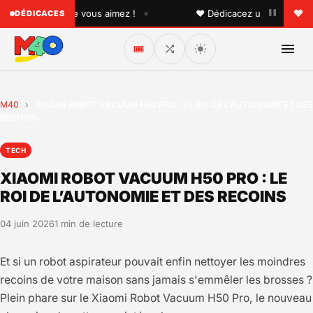
•
quelqu'un que vous aimez !
♥ Dédicacez un titre à vos pr
DÉDICACES
🎟️
M40
›
XIAOMI ROBOT VACUUM H50 PRO : LE ROI DE L’AUTONOMIE ET DES
RECOINS
TECH
XIAOMI ROBOT VACUUM H50 PRO : LE
ROI DE L’AUTONOMIE ET DES RECOINS
04 juin 2026
1 min de lecture
Et si un robot aspirateur pouvait enfin nettoyer les moindres
recoins de votre maison sans jamais s'emmêler les brosses ?
Plein phare sur le Xiaomi Robot Vacuum H50 Pro, le nouveau