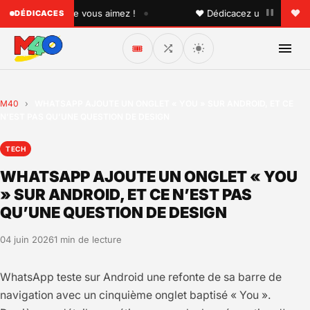
•
 quelqu'un que vous aimez !
♥ Dédicacez un titre à vos pr
DÉDICACES
🎟️
M40
›
WHATSAPP AJOUTE UN ONGLET « YOU » SUR ANDROID, ET CE
N’EST PAS QU’UNE QUESTION DE DESIGN
TECH
WHATSAPP AJOUTE UN ONGLET « YOU
» SUR ANDROID, ET CE N’EST PAS
QU’UNE QUESTION DE DESIGN
04 juin 2026
1 min de lecture
WhatsApp teste sur Android une refonte de sa barre de
navigation avec un cinquième onglet baptisé « You ».