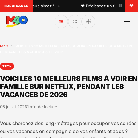
•
elqu'un que vous aimez !
♥ Dédicacez un titre à vos proch
DÉDICACES
🎟️
M40
›
VOICI LES 10 MEILLEURS FILMS À VOIR EN FAMILLE SUR NETFLIX,
PENDANT LES VACANCES DE 2026
TECH
VOICI LES 10 MEILLEURS FILMS À VOIR EN
FAMILLE SUR NETFLIX, PENDANT LES
VACANCES DE 2026
06 juillet 2026
1 min de lecture
Vous cherchez des long-métrages pour occuper vos soirées
ou vos vacances en compagnie de vos enfants et ados ?