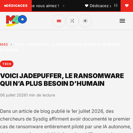
•
 quelqu'un que vous aimez !
♥ Dédicacez un titre à vos pr
DÉDICACES
🎟️
M40
›
VOICI JADEPUFFER, LE RANSOMWARE QUI N’A PLUS BESOIN
D’HUMAIN
TECH
VOICI JADEPUFFER, LE RANSOMWARE
QUI N’A PLUS BESOIN D’HUMAIN
06 juillet 2026
1 min de lecture
Dans un article de blog publié le 1er juillet 2026, des
chercheurs de Sysdig affirment avoir documenté le premier
cas de ransomware entièrement piloté par une IA autonome,