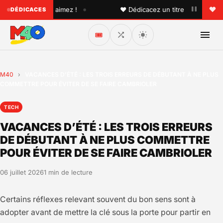
•
'un que vous aimez !
♥ Dédicacez un titre à vos proches s
DÉDICACES
🎟️
M40
›
VACANCES D’ÉTÉ : LES TROIS ERREURS DE DÉBUTANT À NE PLUS
COMMETTRE POUR ÉVITER DE SE FAIRE CAMBRIOLER
TECH
VACANCES D’ÉTÉ : LES TROIS ERREURS
DE DÉBUTANT À NE PLUS COMMETTRE
POUR ÉVITER DE SE FAIRE CAMBRIOLER
06 juillet 2026
1 min de lecture
Certains réflexes relevant souvent du bon sens sont à
adopter avant de mettre la clé sous la porte pour partir en