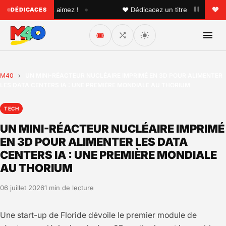
•
u'un que vous aimez !
♥ Dédicacez un titre à vos proches 
DÉDICACES
🎟️
M40
›
UN MINI-RÉACTEUR NUCLÉAIRE IMPRIMÉ EN 3D POUR ALIMENTER
LES DATA CENTERS IA : UNE PREMIÈRE MONDIALE AU THORIUM
TECH
UN MINI-RÉACTEUR NUCLÉAIRE IMPRIMÉ
EN 3D POUR ALIMENTER LES DATA
CENTERS IA : UNE PREMIÈRE MONDIALE
AU THORIUM
06 juillet 2026
1 min de lecture
Une start-up de Floride dévoile le premier module de