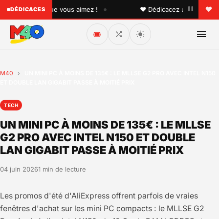
•
 quelqu'un que vous aimez !
♥ Dédicacez un titre à vos p
DÉDICACES
🎟️
M40
›
UN MINI PC À MOINS DE 135€ : LE MLLSE G2 PRO AVEC INTEL N150
ET DOUBLE LAN GIGABIT PASSE À MOITIÉ PRIX
TECH
UN MINI PC À MOINS DE 135€ : LE MLLSE
G2 PRO AVEC INTEL N150 ET DOUBLE
LAN GIGABIT PASSE À MOITIÉ PRIX
04 juin 2026
1 min de lecture
Les promos d'été d'AliExpress offrent parfois de vraies
fenêtres d'achat sur les mini PC compacts : le MLLSE G2