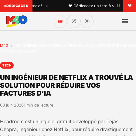
•
un que vous aimez !
♥ Dédicacez un titre à vos proches su
DÉDICACES
🎟️
M40
›
UN INGÉNIEUR DE NETFLIX A TROUVÉ LA SOLUTION POUR RÉDUIRE
VOS FACTURES D’IA
TECH
UN INGÉNIEUR DE NETFLIX A TROUVÉ LA
SOLUTION POUR RÉDUIRE VOS
FACTURES D’IA
03 juin 2026
1 min de lecture
Headroom est un logiciel gratuit développé par Tejas
Chopra, ingénieur chez Netflix, pour réduire drastiquement