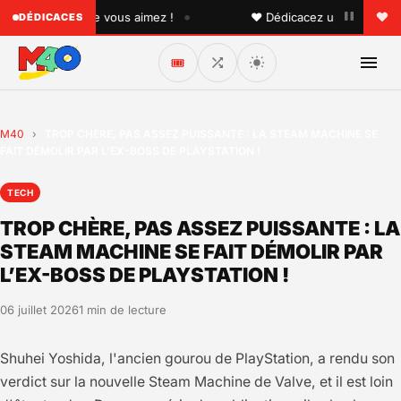
•
quelqu'un que vous aimez !
♥ Dédicacez un titre à vos pr
DÉDICACES
🎟️
M40
›
TROP CHÈRE, PAS ASSEZ PUISSANTE : LA STEAM MACHINE SE
FAIT DÉMOLIR PAR L’EX-BOSS DE PLAYSTATION !
TECH
TROP CHÈRE, PAS ASSEZ PUISSANTE : LA
STEAM MACHINE SE FAIT DÉMOLIR PAR
L’EX-BOSS DE PLAYSTATION !
06 juillet 2026
1 min de lecture
Shuhei Yoshida, l'ancien gourou de PlayStation, a rendu son
verdict sur la nouvelle Steam Machine de Valve, et il est loin