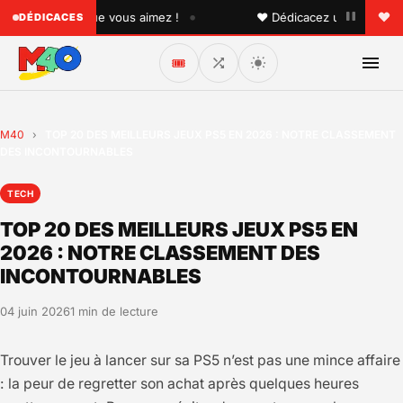
•
 quelqu'un que vous aimez !
♥ Dédicacez un titre à vos pr
DÉDICACES
🎟️
M40
›
TOP 20 DES MEILLEURS JEUX PS5 EN 2026 : NOTRE CLASSEMENT
DES INCONTOURNABLES
TECH
TOP 20 DES MEILLEURS JEUX PS5 EN
2026 : NOTRE CLASSEMENT DES
INCONTOURNABLES
04 juin 2026
1 min de lecture
Trouver le jeu à lancer sur sa PS5 n’est pas une mince affaire
: la peur de regretter son achat après quelques heures