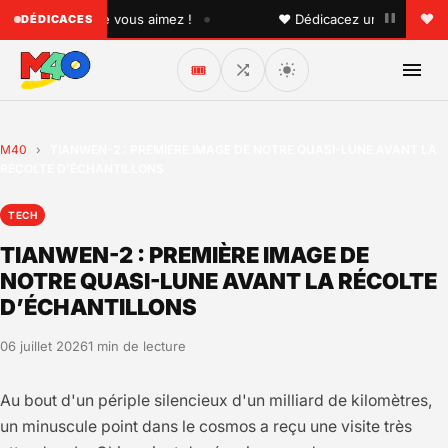
•
quelqu'un que vous aimez !
♥ Dédicacez un titre à vos pr
DÉDICACES
🎟️
M40
›
TIANWEN-2 : PREMIÈRE IMAGE DE NOTRE QUASI-LUNE AVANT LA
RÉCOLTE D’ÉCHANTILLONS
TECH
TIANWEN-2 : PREMIÈRE IMAGE DE
NOTRE QUASI-LUNE AVANT LA RÉCOLTE
D’ÉCHANTILLONS
06 juillet 2026
1 min de lecture
Au bout d'un périple silencieux d'un milliard de kilomètres,
un minuscule point dans le cosmos a reçu une visite très