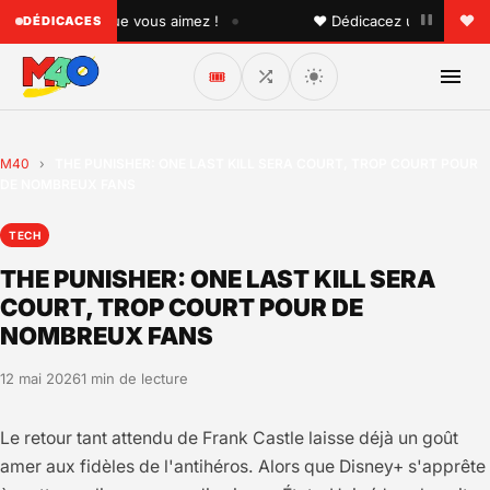
•
 quelqu'un que vous aimez !
♥ Dédicacez un titre à vos p
DÉDICACES
🎟️
M40
›
THE PUNISHER: ONE LAST KILL SERA COURT, TROP COURT POUR
DE NOMBREUX FANS
TECH
THE PUNISHER: ONE LAST KILL SERA
COURT, TROP COURT POUR DE
NOMBREUX FANS
12 mai 2026
1 min de lecture
Le retour tant attendu de Frank Castle laisse déjà un goût
amer aux fidèles de l'antihéros. Alors que Disney+ s'apprête