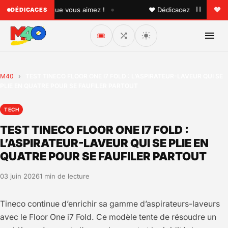
•
à quelqu'un que vous aimez !
♥ Dédicacez un titre à vos p
DÉDICACES
🎟️
M40
›
TEST TINECO FLOOR ONE I7 FOLD : L’ASPIRATEUR-LAVEUR QUI SE
PLIE EN QUATRE POUR SE FAUFILER PARTOUT
TECH
TEST TINECO FLOOR ONE I7 FOLD :
L’ASPIRATEUR-LAVEUR QUI SE PLIE EN
QUATRE POUR SE FAUFILER PARTOUT
03 juin 2026
1 min de lecture
Tineco continue d’enrichir sa gamme d’aspirateurs-laveurs
avec le Floor One i7 Fold. Ce modèle tente de résoudre un