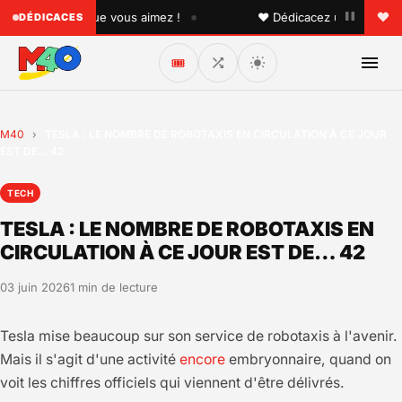
•
à quelqu'un que vous aimez !
♥ Dédicacez un titre à vos p
DÉDICACES
🎟️
M40
›
TESLA : LE NOMBRE DE ROBOTAXIS EN CIRCULATION À CE JOUR
EST DE… 42
TECH
TESLA : LE NOMBRE DE ROBOTAXIS EN
CIRCULATION À CE JOUR EST DE… 42
03 juin 2026
1 min de lecture
Tesla mise beaucoup sur son service de robotaxis à l'avenir.
Mais il s'agit d'une activité
encore
embryonnaire, quand on
voit les chiffres officiels qui viennent d'être délivrés.