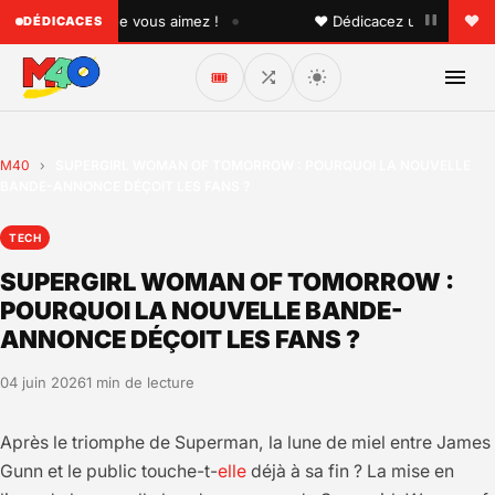
•
 quelqu'un que vous aimez !
♥ Dédicacez un titre à vos p
DÉDICACES
🎟️
M40
›
SUPERGIRL WOMAN OF TOMORROW : POURQUOI LA NOUVELLE
BANDE-ANNONCE DÉÇOIT LES FANS ?
TECH
SUPERGIRL WOMAN OF TOMORROW :
POURQUOI LA NOUVELLE BANDE-
ANNONCE DÉÇOIT LES FANS ?
04 juin 2026
1 min de lecture
Après le triomphe de Superman, la lune de miel entre James
Gunn et le public touche-t-
elle
déjà à sa fin ? La mise en