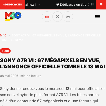
•
'un que vous aimez !
♥ Dédicacez un titre à vos proches s
DÉDICACES
🎟️
M40
›
SONY A7R VI : 67 MÉGAPIXELS EN VUE, L’ANNONCE OFFICIELLE
TOMBE LE 13 MAI
TECH
SONY A7R VI : 67 MÉGAPIXELS EN VUE,
L’ANNONCE OFFICIELLE TOMBE LE 13 MAI
08 mai 2026
1 min de lecture
Sony donne rendez-vous le mercredi 13 mai pour officialiser
son nouvel hybride plein format A7R VI. Les fuites parlent
déjà d'un capteur de 67 mégapixels et d'une facture qui