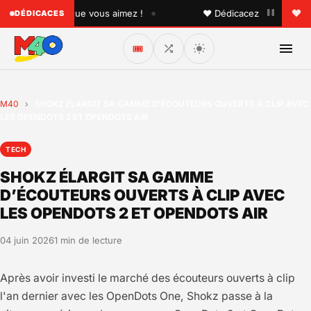
•
à quelqu'un que vous aimez !
♥ Dédicacez un titre à vos 
DÉDICACES
🎟️
M40
›
SHOKZ ÉLARGIT SA GAMME D’ÉCOUTEURS OUVERTS À CLIP AVEC
LES OPENDOTS 2 ET OPENDOTS AIR
TECH
SHOKZ ÉLARGIT SA GAMME
D’ÉCOUTEURS OUVERTS À CLIP AVEC
LES OPENDOTS 2 ET OPENDOTS AIR
04 juin 2026
1 min de lecture
Après avoir investi le marché des écouteurs ouverts à clip
l'an dernier avec les OpenDots One, Shokz passe à la