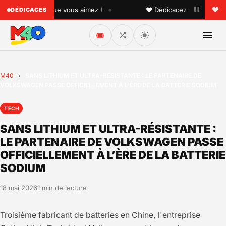
•
 quelqu'un que vous aimez !
♥ Dédicacez un titre à vos p
DÉDICACES
🎟️
M40
›
SANS LITHIUM ET ULTRA-RÉSISTANTE : LE PARTENAIRE DE
VOLKSWAGEN PASSE OFFICIELLEMENT À L’ÈRE DE LA BATTERIE SODIUM
TECH
SANS LITHIUM ET ULTRA-RÉSISTANTE :
LE PARTENAIRE DE VOLKSWAGEN PASSE
OFFICIELLEMENT À L’ÈRE DE LA BATTERIE
SODIUM
18 mai 2026
1 min de lecture
Troisième fabricant de batteries en Chine, l'entreprise