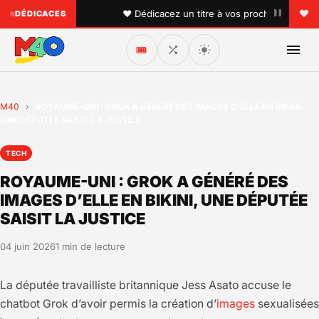
•
ous aimez !
♥ Dédicacez un titre à vos proches sur l'anten
DÉDICACES
🎟️
M40
›
ROYAUME-UNI : GROK A GÉNÉRÉ DES IMAGES D’ELLE EN BIKINI,
UNE DÉPUTÉE SAISIT LA JUSTICE
TECH
ROYAUME-UNI : GROK A GÉNÉRÉ DES
IMAGES D’ELLE EN BIKINI, UNE DÉPUTÉE
SAISIT LA JUSTICE
04 juin 2026
1 min de lecture
La députée travailliste britannique Jess Asato accuse le
chatbot Grok d’avoir permis la création d’
images
sexualisées