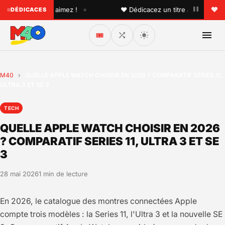
•
u'un que vous aimez !
♥ Dédicacez un titre à vos proches 
DÉDICACES
🎟️
M40
›
QUELLE APPLE WATCH CHOISIR EN 2026 ? COMPARATIF SERIES 11,
ULTRA 3 ET SE 3
TECH
QUELLE APPLE WATCH CHOISIR EN 2026
? COMPARATIF SERIES 11, ULTRA 3 ET SE
3
28 mai 2026
1 min de lecture
En 2026, le catalogue des montres connectées Apple
compte trois modèles : la Series 11, l'Ultra 3 et la nouvelle SE