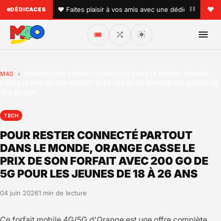
•
 !
♥ Faites plaisir à vos amis avec une dédicace personnal
DÉDICACES
🎟️
M40
›
POUR RESTER CONNECTÉ PARTOUT DANS LE MONDE, ORANGE
CASSE LE PRIX DE SON FORFAIT AVEC 200 GO DE 5G POUR LES JEUNES DE
18 À 26 ANS
TECH
POUR RESTER CONNECTÉ PARTOUT
DANS LE MONDE, ORANGE CASSE LE
PRIX DE SON FORFAIT AVEC 200 GO DE
5G POUR LES JEUNES DE 18 À 26 ANS
04 juin 2026
1 min de lecture
Ce forfait mobile 4G/5G d'Orange est une offre complète