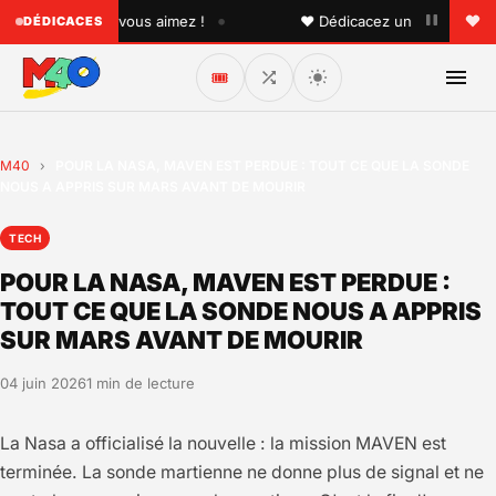
•
quelqu'un que vous aimez !
♥ Dédicacez un titre à vos pro
DÉDICACES
🎟️
M40
›
POUR LA NASA, MAVEN EST PERDUE : TOUT CE QUE LA SONDE
NOUS A APPRIS SUR MARS AVANT DE MOURIR
TECH
POUR LA NASA, MAVEN EST PERDUE :
TOUT CE QUE LA SONDE NOUS A APPRIS
SUR MARS AVANT DE MOURIR
04 juin 2026
1 min de lecture
La Nasa a officialisé la nouvelle : la mission MAVEN est
terminée. La sonde martienne ne donne plus de signal et ne