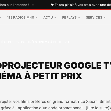
•
r l'antenne !
♥ Faites plaisir à vos amis avec une dédicac
119 RADIOS M40
ACTU
REPLAYS
SERVICES
ÉAL POUR VOS SOIRÉES CINÉMA À PETIT PRIX
ÉOPROJECTEUR GOOGLE 
ÉMA À PETIT PRIX
ojeter vos films préférés en grand format ? Le Xiaomi Smart P
grâce à l'application d'un code promotionnel. [Lire la suite]