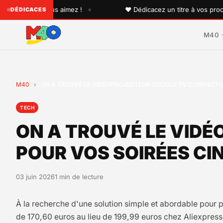
•
un que vous aimez !
♥ Dédicacez un titre à vos proches su
DÉDICACES
M40
M40
›
ON A TROUVÉ LE VIDÉOPROJECTEUR GOOGLE TV COMPACT ID
TECH
ON A TROUVÉ LE VID
POUR VOS SOIRÉES CIN
03 juin 2026
1 min de lecture
À la recherche d'une solution simple et abordable pour pr
de 170,60 euros au lieu de 199,99 euros chez Aliexpress 