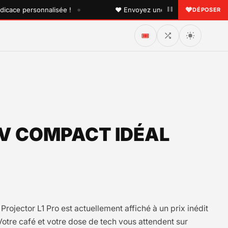
•
e personnalisée !
♥ Envoyez une dédicace à quelqu'un que
DÉPOSER
🎟️
TV COMPACT IDÉAL
rojector L1 Pro est actuellement affiché à un prix inédit
Votre café et votre dose de tech vous attendent sur