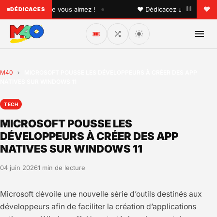
•
 quelqu'un que vous aimez !
♥ Dédicacez un titre à vos pr
DÉDICACES
🎟️
M40
›
MICROSOFT POUSSE LES DÉVELOPPEURS À CRÉER DES APP
NATIVES SUR WINDOWS 11
TECH
MICROSOFT POUSSE LES
DÉVELOPPEURS À CRÉER DES APP
NATIVES SUR WINDOWS 11
04 juin 2026
1 min de lecture
Microsoft dévoile une nouvelle série d’outils destinés aux
développeurs afin de faciliter la création d’applications