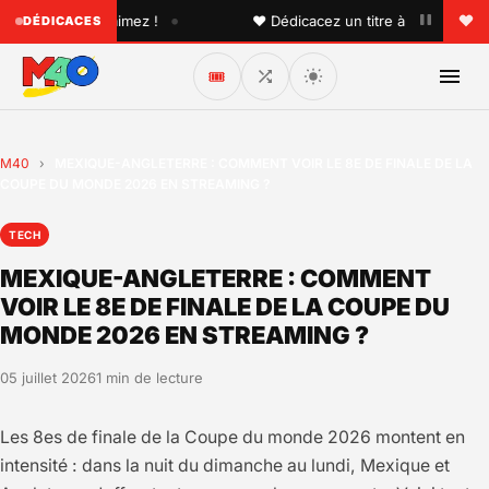
•
un que vous aimez !
♥ Dédicacez un titre à vos proches su
DÉDICACES
🎟️
M40
›
MEXIQUE-ANGLETERRE : COMMENT VOIR LE 8E DE FINALE DE LA
COUPE DU MONDE 2026 EN STREAMING ?
TECH
MEXIQUE-ANGLETERRE : COMMENT
VOIR LE 8E DE FINALE DE LA COUPE DU
MONDE 2026 EN STREAMING ?
05 juillet 2026
1 min de lecture
Les 8es de finale de la Coupe du monde 2026 montent en
intensité : dans la nuit du dimanche au lundi, Mexique et