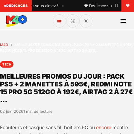
•
 quelqu'un que vous aimez !
♥ Dédicacez un titre à vos pr
DÉDICACES
🎟️
M40
›
MEILLEURES PROMOS DU JOUR : PACK PS5 + 2 MANETTES À 595€,
REDMI NOTE 15 PRO 5G 512GO À 192€, AIRTAG 2 À 27€…
TECH
MEILLEURES PROMOS DU JOUR : PACK
PS5 + 2 MANETTES À 595€, REDMI NOTE
15 PRO 5G 512GO À 192€, AIRTAG 2 À 27€
…
02 juin 2026
1 min de lecture
Écouteurs et casque sans fil, boîtiers PC ou
encore
montre