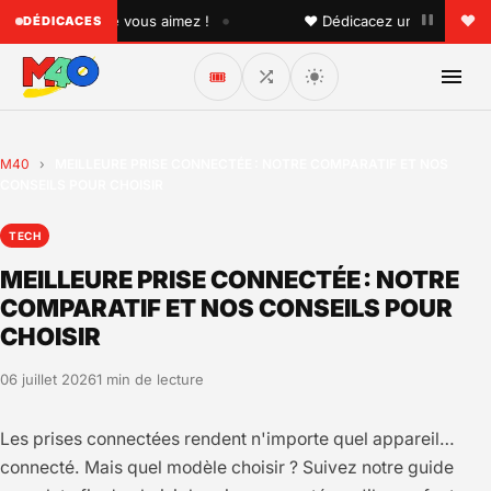
•
quelqu'un que vous aimez !
♥ Dédicacez un titre à vos pro
DÉDICACES
🎟️
M40
›
MEILLEURE PRISE CONNECTÉE : NOTRE COMPARATIF ET NOS
CONSEILS POUR CHOISIR
TECH
MEILLEURE PRISE CONNECTÉE : NOTRE
COMPARATIF ET NOS CONSEILS POUR
CHOISIR
06 juillet 2026
1 min de lecture
Les prises connectées rendent n'importe quel appareil…
connecté. Mais quel modèle choisir ? Suivez notre guide