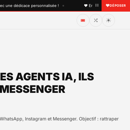
•
ne dédicace personnalisée !
♥ Envoyez une dédicace à que
DÉPOSER
🎟️
S AGENTS IA, ILS
 MESSENGER
ur WhatsApp, Instagram et Messenger. Objectif : rattraper