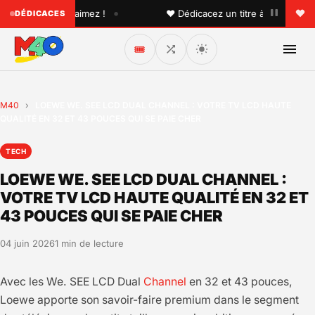
•
'un que vous aimez !
♥ Dédicacez un titre à vos proches s
DÉDICACES
🎟️
M40
›
LOEWE WE. SEE LCD DUAL CHANNEL : VOTRE TV LCD HAUTE
QUALITÉ EN 32 ET 43 POUCES QUI SE PAIE CHER
TECH
LOEWE WE. SEE LCD DUAL CHANNEL :
VOTRE TV LCD HAUTE QUALITÉ EN 32 ET
43 POUCES QUI SE PAIE CHER
04 juin 2026
1 min de lecture
Avec les We. SEE LCD Dual
Channel
en 32 et 43 pouces,
Loewe apporte son savoir-faire premium dans le segment