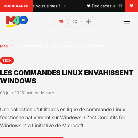
•
quelqu'un que vous aimez !
♥ Dédicacez un titre à vos pr
DÉDICACES
🎟️
M40
›
LES COMMANDES LINUX ENVAHISSENT WINDOWS
TECH
LES COMMANDES LINUX ENVAHISSENT
WINDOWS
03 juin 2026
1 min de lecture
Une collection d'utilitaires en ligne de commande Linux
fonctionne nativement sur Windows. C'est Coreutils for
Windows et à l'initiative de Microsoft.