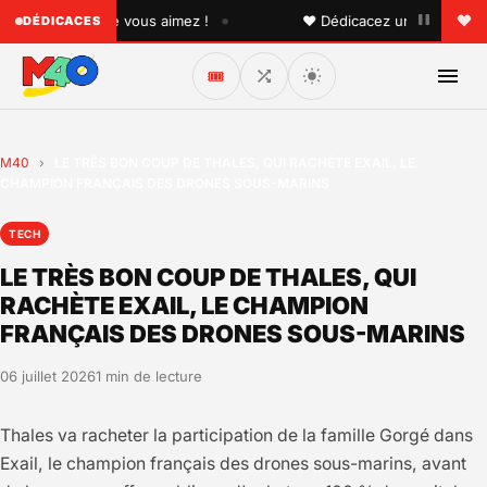
•
quelqu'un que vous aimez !
♥ Dédicacez un titre à vos pro
DÉDICACES
🎟️
M40
›
LE TRÈS BON COUP DE THALES, QUI RACHÈTE EXAIL, LE
CHAMPION FRANÇAIS DES DRONES SOUS-MARINS
TECH
LE TRÈS BON COUP DE THALES, QUI
RACHÈTE EXAIL, LE CHAMPION
FRANÇAIS DES DRONES SOUS-MARINS
06 juillet 2026
1 min de lecture
Thales va racheter la participation de la famille Gorgé dans
Exail, le champion français des drones sous-marins, avant