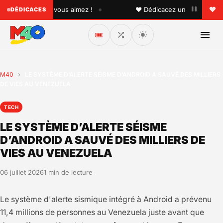
•
uelqu'un que vous aimez !
♥ Dédicacez un titre à vos proc
DÉDICACES
🎟️
M40
›
LE SYSTÈME D’ALERTE SÉISME D’ANDROID A SAUVÉ DES MILLIERS
DE VIES AU VENEZUELA
TECH
LE SYSTÈME D’ALERTE SÉISME
D’ANDROID A SAUVÉ DES MILLIERS DE
VIES AU VENEZUELA
06 juillet 2026
1 min de lecture
Le système d'alerte sismique intégré à Android a prévenu
11,4 millions de personnes au Venezuela juste avant que