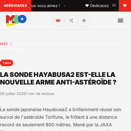
•
à quelqu'un que vous aimez !
♥ Dédicacez un titre à vos 
DÉDICACES
🎟️
M40
›
LA SONDE HAYABUSA2 EST-ELLE LA NOUVELLE ARME ANTI-
ASTÉROÏDE ?
TECH
LA SONDE HAYABUSA2 EST-ELLE LA
NOUVELLE ARME ANTI-ASTÉROÏDE ?
06 juillet 2026
1 min de lecture
La sonde japonaise Hayabusa2 a brillamment réussi son
survol de l'astéroïde Torifune, le frôlant à une distance
record de seulement 800 mètres. Mené par la JAXA