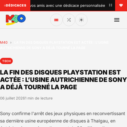
•
aites plaisir à vos amis avec une dédicace personnalisée !
DÉDICACES
🎟️
M40
›
LA FIN DES DISQUES PLAYSTATION EST ACTÉE : L’USINE
AUTRICHIENNE DE SONY A DÉJÀ TOURNÉ LA PAGE
TECH
LA FIN DES DISQUES PLAYSTATION EST
ACTÉE : L’USINE AUTRICHIENNE DE SONY
A DÉJÀ TOURNÉ LA PAGE
06 juillet 2026
1 min de lecture
Sony confirme l'arrêt des jeux physiques en reconvertissant
sa dernière usine européenne de disques à Thalgau, en