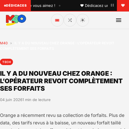
•
quelqu'un que vous aimez !
♥ Dédicacez un titre à vos pro
DÉDICACES
🎟️
M40
›
IL Y A DU NOUVEAU CHEZ ORANGE : L’OPÉRATEUR REVOIT
COMPLÈTEMENT SES FORFAITS
TECH
IL Y A DU NOUVEAU CHEZ ORANGE :
L’OPÉRATEUR REVOIT COMPLÈTEMENT
SES FORFAITS
04 juin 2026
1 min de lecture
Orange a récemment revu sa collection de forfaits. Plus de
data, des tarifs revus à la baisse, un nouveau forfait taillé