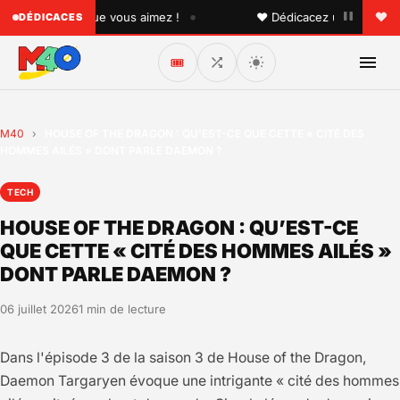
•
 quelqu'un que vous aimez !
♥ Dédicacez un titre à vos p
DÉDICACES
🎟️
M40
›
HOUSE OF THE DRAGON : QU’EST-CE QUE CETTE « CITÉ DES
HOMMES AILÉS » DONT PARLE DAEMON ?
TECH
HOUSE OF THE DRAGON : QU’EST-CE
QUE CETTE « CITÉ DES HOMMES AILÉS »
DONT PARLE DAEMON ?
06 juillet 2026
1 min de lecture
Dans l'épisode 3 de la saison 3 de House of the Dragon,
Daemon Targaryen évoque une intrigante « cité des hommes