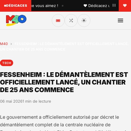
•
 quelqu'un que vous aimez !
♥ Dédicacez un titre à vos p
DÉDICACES
🎟️
M40
›
FESSENHEIM : LE DÉMANTÈLEMENT EST OFFICIELLEMENT LANCÉ,
UN CHANTIER DE 25 ANS COMMENCE
TECH
FESSENHEIM : LE DÉMANTÈLEMENT EST
OFFICIELLEMENT LANCÉ, UN CHANTIER
DE 25 ANS COMMENCE
06 mai 2026
1 min de lecture
Le gouvernement a officiellement autorisé par décret le
démantèlement complet de la centrale nucléaire de