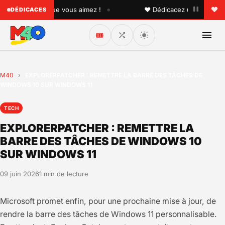
•
 quelqu'un que vous aimez !
♥ Dédicacez un titre à vos p
DÉDICACES
🎟️
M40
›
EXPLORERPATCHER : REMETTRE LA BARRE DES TÂCHES DE
WINDOWS 10 SUR WINDOWS 11
TECH
EXPLORERPATCHER : REMETTRE LA
BARRE DES TÂCHES DE WINDOWS 10
SUR WINDOWS 11
09 juin 2026
1 min de lecture
Microsoft promet enfin, pour une prochaine mise à jour, de
rendre la barre des tâches de Windows 11 personnalisable.