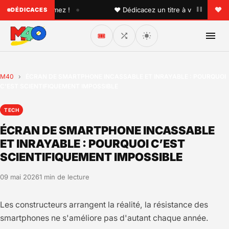
•
n que vous aimez !
♥ Dédicacez un titre à vos proches sur
DÉDICACES
🎟️
M40
›
ÉCRAN DE SMARTPHONE INCASSABLE ET INRAYABLE : POURQUOI
C’EST SCIENTIFIQUEMENT IMPOSSIBLE
TECH
ÉCRAN DE SMARTPHONE INCASSABLE
ET INRAYABLE : POURQUOI C’EST
SCIENTIFIQUEMENT IMPOSSIBLE
09 mai 2026
1 min de lecture
Les constructeurs arrangent la réalité, la résistance des
smartphones ne s'améliore pas d'autant chaque année.