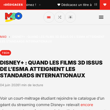
•
un que vous aimez !
♥ Dédicacez un titre à vos proches su
DÉDICACES
🎟️
M40
›
DISNEY+ : QUAND LES FILMS 3D ISSUS DE L’ESMA ATTEIGNENT
LES STANDARDS INTERNATIONAUX
TECH
DISNEY+ : QUAND LES FILMS 3D ISSUS
DE L’ESMA ATTEIGNENT LES
STANDARDS INTERNATIONAUX
04 juin 2026
1 min de lecture
Voir un court-métrage étudiant rejoindre le catalogue d’un
géant du streaming comme Disney+ relevait
encore