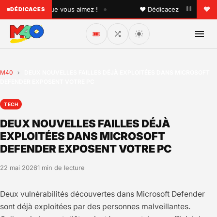
•
 quelqu'un que vous aimez !
♥ Dédicacez un titre à vos p
DÉDICACES
🎟️
M40
›
DEUX NOUVELLES FAILLES DÉJÀ EXPLOITÉES DANS MICROSOFT
DEFENDER EXPOSENT VOTRE PC
TECH
DEUX NOUVELLES FAILLES DÉJÀ
EXPLOITÉES DANS MICROSOFT
DEFENDER EXPOSENT VOTRE PC
22 mai 2026
1 min de lecture
Deux vulnérabilités découvertes dans Microsoft Defender
sont déjà exploitées par des personnes malveillantes.