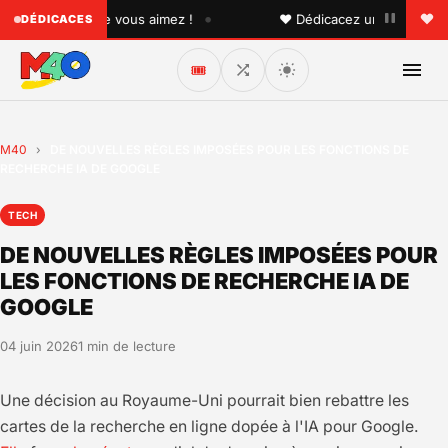
•
quelqu'un que vous aimez !
♥ Dédicacez un titre à vos pr
DÉDICACES
🎟️
M40
›
DE NOUVELLES RÈGLES IMPOSÉES POUR LES FONCTIONS DE
RECHERCHE IA DE GOOGLE
TECH
DE NOUVELLES RÈGLES IMPOSÉES POUR
LES FONCTIONS DE RECHERCHE IA DE
GOOGLE
04 juin 2026
1 min de lecture
Une décision au Royaume-Uni pourrait bien rebattre les
cartes de la recherche en ligne dopée à l'IA pour Google.