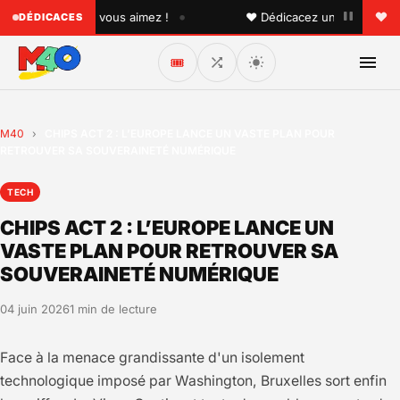
•
uelqu'un que vous aimez !
♥ Dédicacez un titre à vos pro
DÉDICACES
🎟️
M40
›
CHIPS ACT 2 : L’EUROPE LANCE UN VASTE PLAN POUR
RETROUVER SA SOUVERAINETÉ NUMÉRIQUE
TECH
CHIPS ACT 2 : L’EUROPE LANCE UN
VASTE PLAN POUR RETROUVER SA
SOUVERAINETÉ NUMÉRIQUE
04 juin 2026
1 min de lecture
Face à la menace grandissante d'un isolement
technologique imposé par Washington, Bruxelles sort enfin