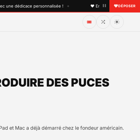
•
une dédicace personnalisée !
♥ Envoyez une dédicace à que
DÉPOSER
🎟️
PRODUIRE DES PUCES
iPad et Mac a déjà démarré chez le fondeur américain.