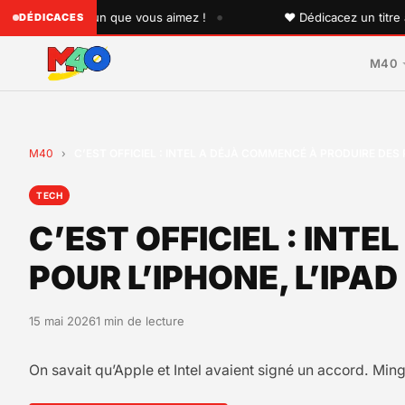
•
 à quelqu'un que vous aimez !
♥ Dédicacez un titre à vos
DÉDICACES
M40
M40
›
C’EST OFFICIEL : INTEL A DÉJÀ COMMENCÉ À PRODUIRE DES 
TECH
C’EST OFFICIEL : INT
POUR L’IPHONE, L’IPAD
15 mai 2026
1 min de lecture
On savait qu’Apple et Intel avaient signé un accord. Mi