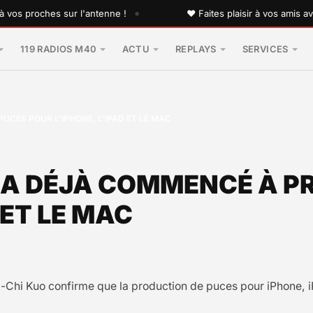
•
 proches sur l'antenne !
♥ Faites plaisir à vos amis avec 
119 RADIOS M40
ACTU
REPLAYS
SERVICES
PUCES POUR L’IPHONE, L’IPAD ET LE MAC
EL A DÉJÀ COMMENCÉ À 
 ET LE MAC
ng-Chi Kuo confirme que la production de puces pour iPhone, 