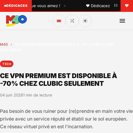
•
à quelqu'un que vous aimez !
♥ Dédicacez un titre à vos p
DÉDICACES
🎟️
M40
›
CE VPN PREMIUM EST DISPONIBLE À -70% CHEZ CLUBIC
SEULEMENT
TECH
CE VPN PREMIUM EST DISPONIBLE À
-70% CHEZ CLUBIC SEULEMENT
04 juin 2026
1 min de lecture
Pas besoin de vous ruiner pour (re)prendre en main votre vie
privée avec un service réputé et établi sur le sol européen.
Ce réseau virtuel privé en est l'incarnation.