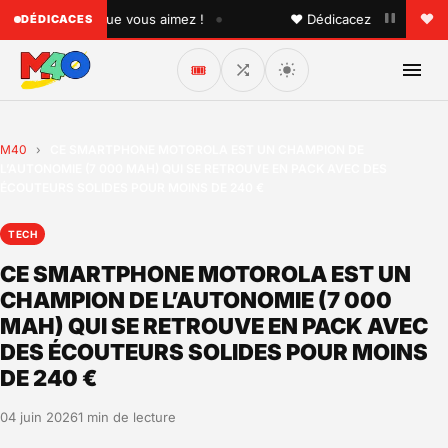
•
à quelqu'un que vous aimez !
♥ Dédicacez un titre à vos 
DÉDICACES
🎟️
M40
›
CE SMARTPHONE MOTOROLA EST UN CHAMPION DE
L’AUTONOMIE (7 000 MAH) QUI SE RETROUVE EN PACK AVEC DES
ÉCOUTEURS SOLIDES POUR MOINS DE 240 €
TECH
CE SMARTPHONE MOTOROLA EST UN
CHAMPION DE L’AUTONOMIE (7 000
MAH) QUI SE RETROUVE EN PACK AVEC
DES ÉCOUTEURS SOLIDES POUR MOINS
DE 240 €
04 juin 2026
1 min de lecture