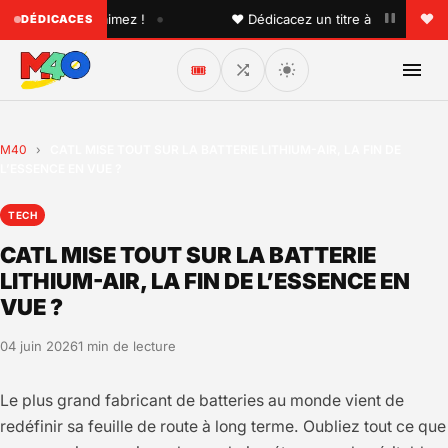
•
un que vous aimez !
♥ Dédicacez un titre à vos proches su
DÉDICACES
🎟️
M40
›
CATL MISE TOUT SUR LA BATTERIE LITHIUM-AIR, LA FIN DE
L’ESSENCE EN VUE ?
TECH
CATL MISE TOUT SUR LA BATTERIE
LITHIUM-AIR, LA FIN DE L’ESSENCE EN
VUE ?
04 juin 2026
1 min de lecture
Le plus grand fabricant de batteries au monde vient de
redéfinir sa feuille de route à long terme. Oubliez tout ce que